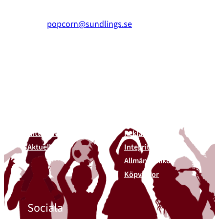
0510 – 861 80
popcorn@sundlings.se
Om oss
Länkar
Om oss
Kontakt
Hållbarhet
Vanliga frågor
Hitta butiker
Reklamation
Aktuellt
Integritetspolicy
Allmäna villkor
Köpvillkor
Sociala