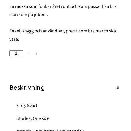
En mössa som funkar året runt och som passar lika bra i
stan som på jobbet.
Enkel, snygg och användbar, precis som bra merch ska
vara.
Sundlings
−
+
mössa
låg
Svart
+
Beskrivning
mängd
Färg: Svart
Storlek: One size