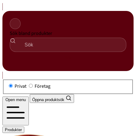
Hoppa
till
innehåll
Sök bland produkter
Sök
Privat
Företag
Open menu
Öppna produktsök
Produkter