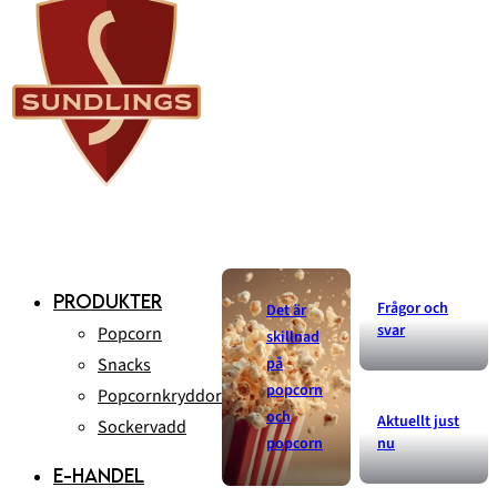
PRODUKTER
Frågor och
Det är
svar
Popcorn
skillnad
Snacks
på
popcorn
Popcornkryddor
och
Aktuellt just
Sockervadd
popcorn
nu
E-HANDEL