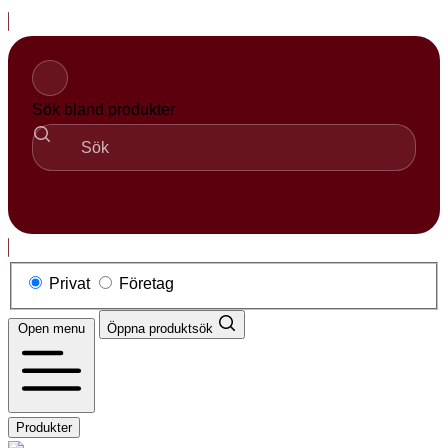
Hoppa
till
innehåll
Sök bland produkter
Sök
Privat
Företag
Open menu
Öppna produktsök
Produkter