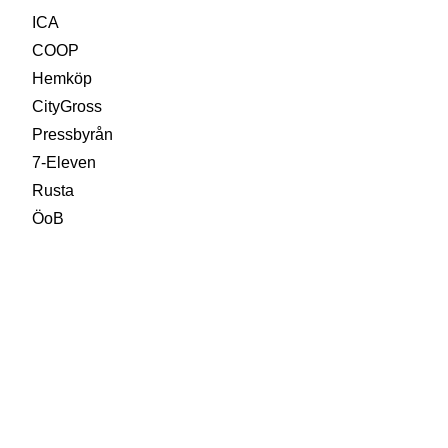
ICA
COOP
Hemköp
CityGross
Pressbyrån
7-Eleven
Rusta
ÖoB
Kandyz
MaxiMat
Eurocash
Norge
Meny
Spar