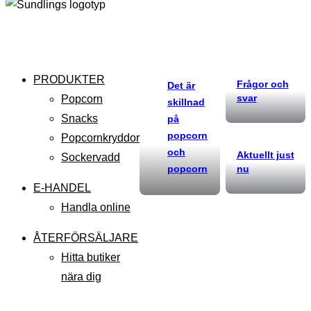
PRODUKTER
Frågor och
Det är
svar
Popcorn
skillnad
Snacks
på
popcorn
Popcornkryddor
och
Aktuellt just
Sockervadd
popcorn
nu
E-HANDEL
Handla online
ÅTERFÖRSÄLJARE
Hitta butiker
nära dig