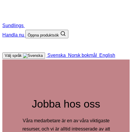
Sundlings
Handla nu
Öppna produktsök
Svenska
Norsk bokmål
English
Välj språk
Jobba hos oss
Våra medarbetare är en av våra viktigaste
resurser, och vi är alltid intresserade av att