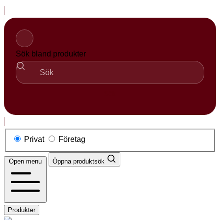
Hoppa
till
innehåll
Sök bland produkter
Sök
Privat
Företag
Open menu
Öppna produktsök
Produkter