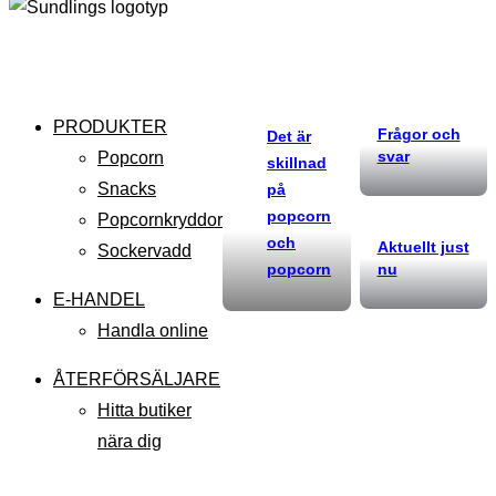
PRODUKTER
Frågor och
Det är
svar
Popcorn
skillnad
Snacks
på
popcorn
Popcornkryddor
och
Aktuellt just
Sockervadd
popcorn
nu
E-HANDEL
Handla online
ÅTERFÖRSÄLJARE
Hitta butiker
nära dig