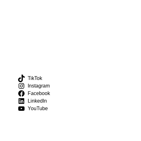
Hitta butiker
Reklamation
Aktuellt
Integritetspolicy
Allmäna villkor
Köpvillkor
Sociala
länkar
TikTok
Instagram
Facebook
LinkedIn
YouTube