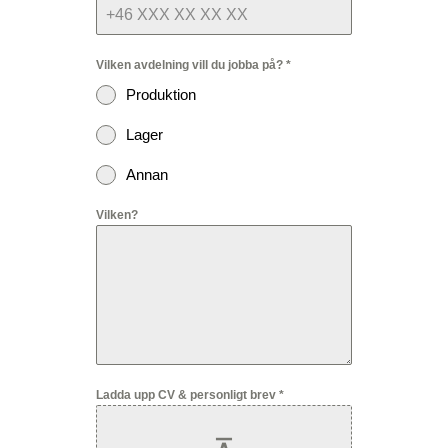
Vilken avdelning vill du jobba på?
*
Produktion
Lager
Annan
Vilken?
Ladda upp CV & personligt brev
*