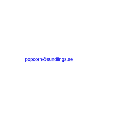
SUNDLINGS
Sundlings Sverige AB
Jungmansgatan 16, 53140 Lidköping
Sverige
0510 – 861 80
popcorn@sundlings.se
Om oss
Länkar
Om oss
Kontakt
Hållbarhet
Vanliga frågor